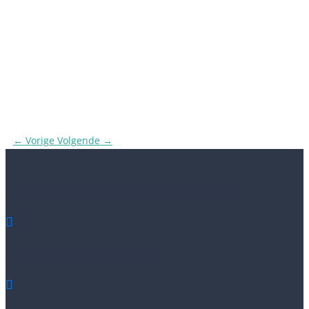
←
Vorige
Volgende
→
De leukste uitjes van Noord-Groningen

Westervalge 5a, Warffum
