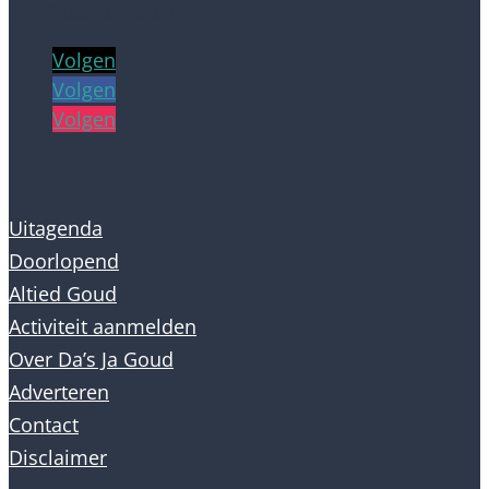
info@dasjagoud.nl
Volgen
Volgen
Volgen
Uitagenda
Doorlopend
Altied Goud
Activiteit aanmelden
Over Da’s Ja Goud
Adverteren
Contact
Disclaimer