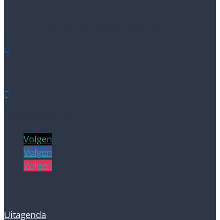
De leukste uitjes van Noord-Groningen

Westervalge 5a, Warffum

info@dasjagoud.nl
Volgen
Volgen
Volgen
Uitagenda