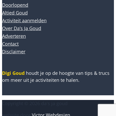
Doorlopend
Altied Goud
Activiteit aanmelden
Over Da’s Ja Goud
Adverteren
Contact
Disclaimer
Digi Goud
houdt je op de hoogte van tips & trucs
om meer uit je activiteiten te halen.
Digi Goud, de nieuwsbrief van Da’s Ja Goud
Copyright © 2026 da's ja goud
website door
Victor Webdesign