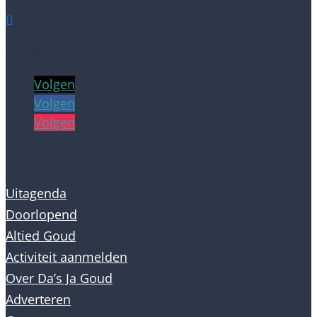

info@dasjagoud.nl
Volgen
Volgen
Volgen
Uitagenda
Doorlopend
Altied Goud
Activiteit aanmelden
Over Da’s Ja Goud
Adverteren