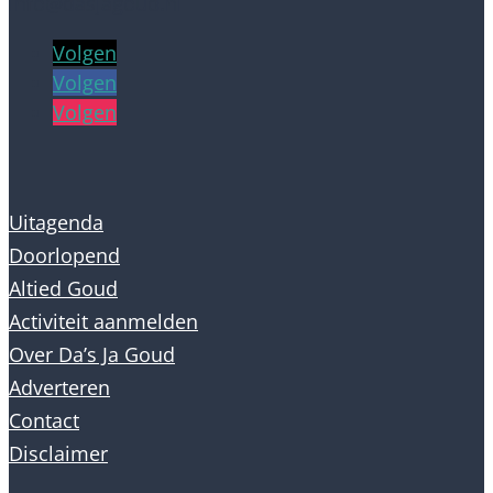
info@dasjagoud.nl
Volgen
Volgen
Volgen
Uitagenda
Doorlopend
Altied Goud
Activiteit aanmelden
Over Da’s Ja Goud
Adverteren
Contact
Disclaimer