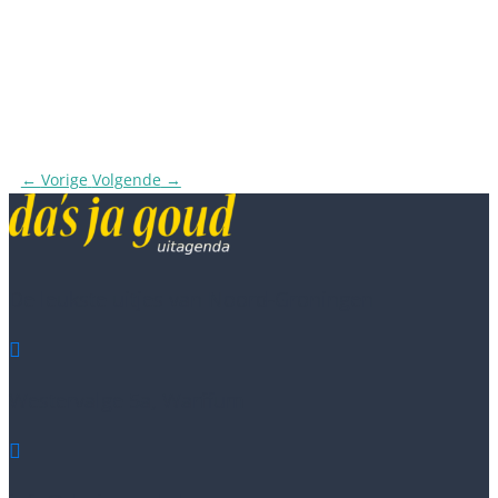
←
Vorige
Volgende
→
De leukste uitjes van Noord-Groningen

Westervalge 5a, Warffum
