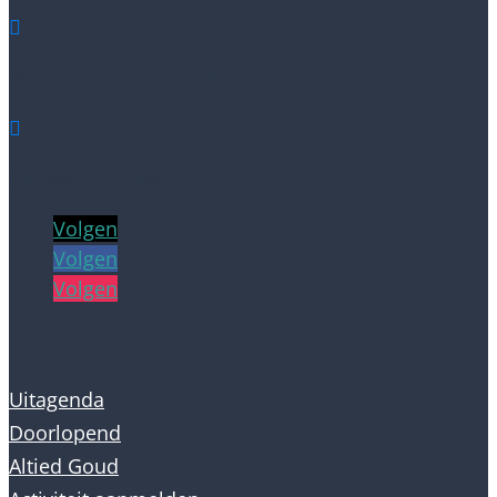

Westervalge 5a, Warffum

info@dasjagoud.nl
Volgen
Volgen
Volgen
Uitagenda
Doorlopend
Altied Goud