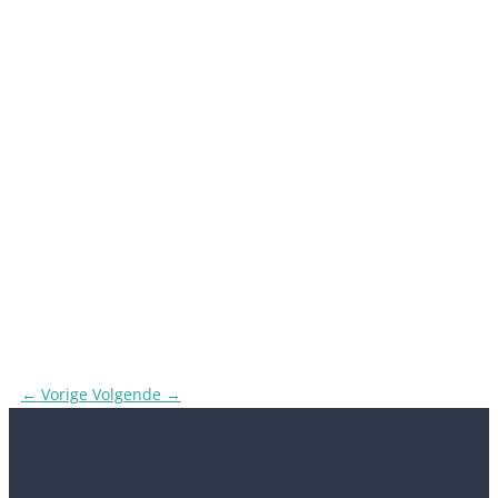
←
Vorige
Volgende
→
De leukste uitjes van Noord-Groningen