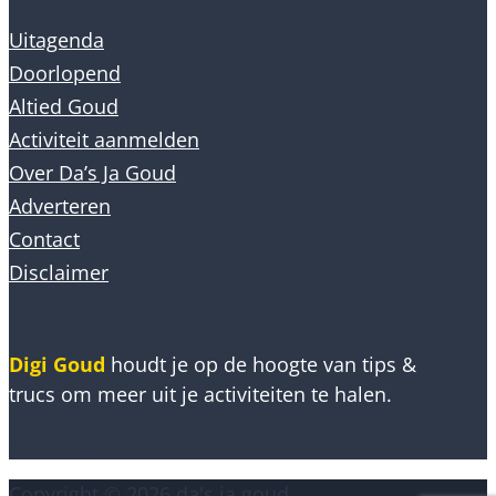
Uitagenda
Doorlopend
Altied Goud
Activiteit aanmelden
Over Da’s Ja Goud
Adverteren
Contact
Disclaimer
Digi Goud
houdt je op de hoogte van tips &
trucs om meer uit je activiteiten te halen.
Digi Goud, de nieuwsbrief van Da’s Ja Goud
Copyright © 2026 da's ja goud