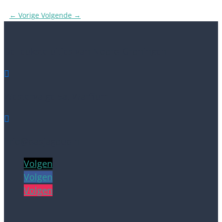
←
Vorige
Volgende
→
De leukste uitjes van Noord-Groningen

Westervalge 5a, Warffum

info@dasjagoud.nl
Volgen
Volgen
Volgen