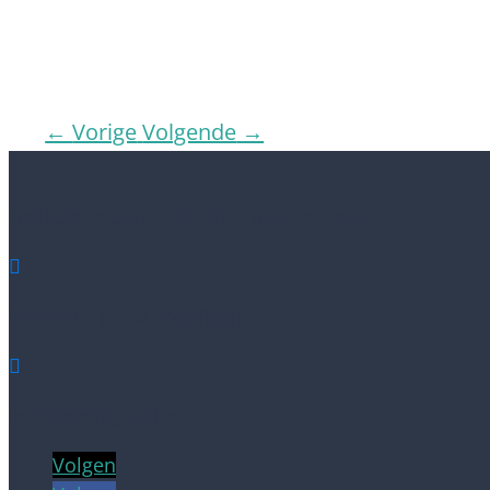
←
Vorige
Volgende
→
De leukste uitjes van Noord-Groningen

Westervalge 5a, Warffum

info@dasjagoud.nl
Volgen