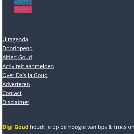
Volgen
Volgen
Uitagenda
Doorlopend
Altied Goud
Activiteit aanmelden
Over Da’s Ja Goud
Adverteren
Contact
Disclaimer
Digi Goud
houdt je op de hoogte van tips & trucs om 