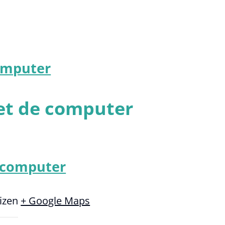
computer
met de computer
e computer
izen
+ Google Maps