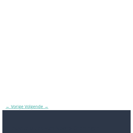
←
Vorige
Volgende
→
De leukste uitjes van Noord-Groningen