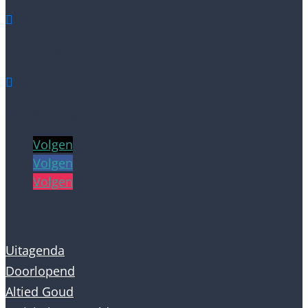

Westervalge 5a, Warffum

info@dasjagoud.nl
Volgen
Volgen
Volgen
Uitagenda
Doorlopend
Altied Goud