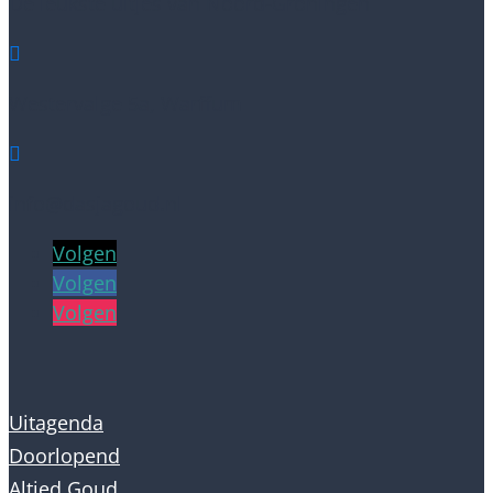
De leukste uitjes van Noord-Groningen

Westervalge 5a, Warffum

info@dasjagoud.nl
Volgen
Volgen
Volgen
Uitagenda
Doorlopend
Altied Goud