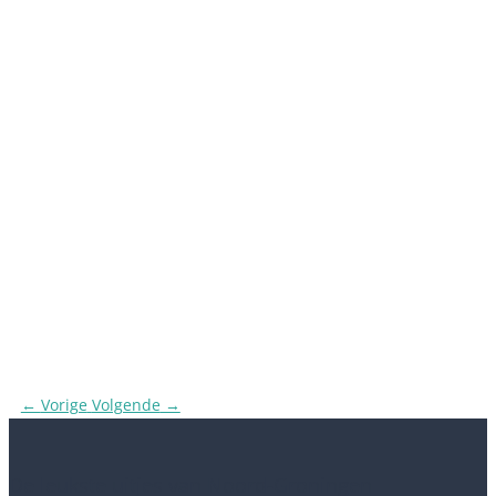
←
Vorige
Volgende
→
De leukste uitjes van Noord-Groningen