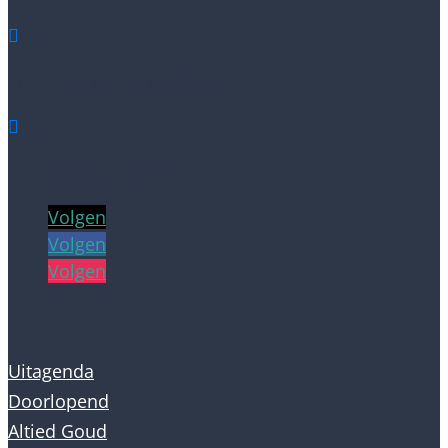

Westervalge 5a, Warffum

info@dasjagoud.nl
Volgen
Volgen
Volgen
Uitagenda
Doorlopend
Altied Goud