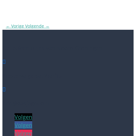
←
Vorige
Volgende
→
De leukste uitjes van Noord-Groningen

Westervalge 5a, Warffum

info@dasjagoud.nl
Volgen
Volgen
Volgen