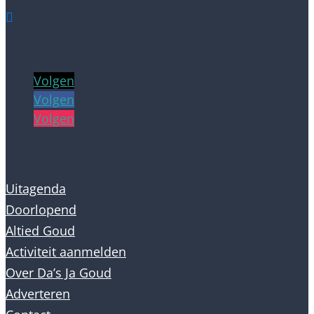

info@dasjagoud.nl
Volgen
Volgen
Volgen
Uitagenda
Doorlopend
Altied Goud
Activiteit aanmelden
Over Da’s Ja Goud
Adverteren