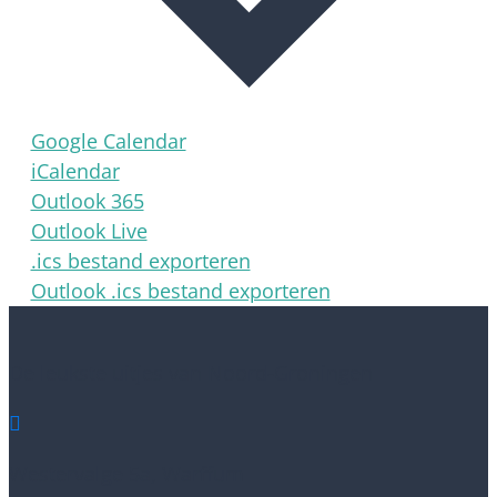
Google Calendar
iCalendar
Outlook 365
Outlook Live
.ics bestand exporteren
Outlook .ics bestand exporteren
De leukste uitjes van Noord-Groningen

Westervalge 5a, Warffum