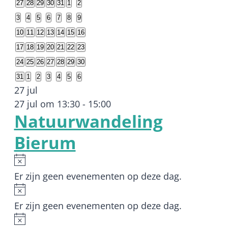
27
28
29
30
31
1
2
van
3
4
5
6
7
8
9
Activiteiten
10
11
12
13
14
15
16
17
18
19
20
21
22
23
24
25
26
27
28
29
30
31
1
2
3
4
5
6
27 jul
27 jul om 13:30
-
15:00
Natuurwandeling
Bierum
Bericht
Er zijn geen evenementen op deze dag.
Bericht
Er zijn geen evenementen op deze dag.
Bericht