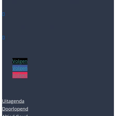
De leukste uitjes van Noord-Groningen

Westervalge 5a, Warffum

info@dasjagoud.nl
Volgen
Volgen
Volgen
Uitagenda
Doorlopend