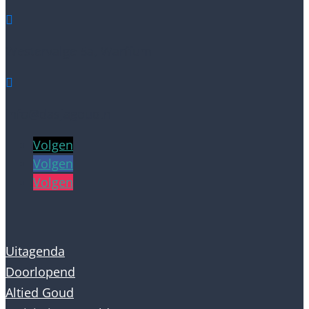

Westervalge 5a, Warffum

info@dasjagoud.nl
Volgen
Volgen
Volgen
Uitagenda
Doorlopend
Altied Goud