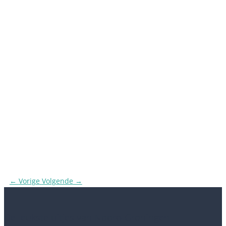
←
Vorige
Volgende
→
De leukste uitjes van Noord-Groningen