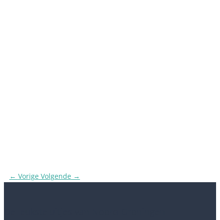
←
Vorige
Volgende
→
De leukste uitjes van Noord-Groningen