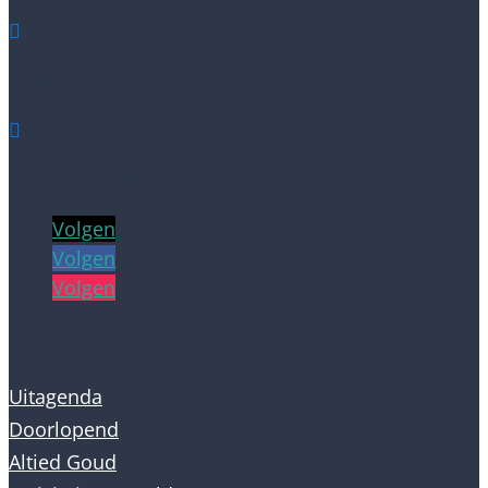

Westervalge 5a, Warffum

info@dasjagoud.nl
Volgen
Volgen
Volgen
Uitagenda
Doorlopend
Altied Goud